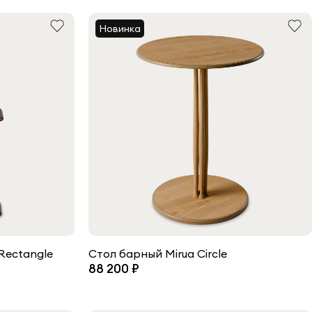
Новинка
Rectangle
Стол барный Mirua Сircle
88 200 ₽