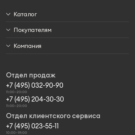
Каталог
Столы
Покупателям
Стулья
Доставка
Компания
Мягкая мебель
Способы оплаты
Медиа о нас
Хранение
Гарантии
Программа лояльности
Отдел продаж
Аксессуары
Проекты
+7 (495) 032-90-90
11:00–20:00
+7 (495) 204-30-30
11:00–20:00
Отдел клиентского сервиса
+7 (495) 023-55-11
10:00–19:00