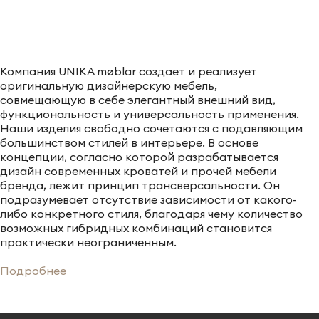
Компания UNIKA møblar создает и реализует
оригинальную дизайнерскую мебель,
совмещающую в себе элегантный внешний вид,
функциональность и универсальность применения.
Наши изделия свободно сочетаются с подавляющим
большинством стилей в интерьере. В основе
концепции, согласно которой разрабатывается
дизайн современных кроватей и прочей мебели
бренда, лежит принцип трансверсальности. Он
подразумевает отсутствие зависимости от какого-
либо конкретного стиля, благодаря чему количество
возможных гибридных комбинаций становится
практически неограниченным.
Ассортимент деревянной продукции компании в
категории «Мягкая мебель» включает в себя
Подробнее
высококачественные одно- и двуспальные
дизайнерские кровати, способные стать украшением
любой спальни. Они выполнены из дерева дорогих