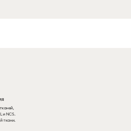
ия
тканей,
L и NCS.
й ткани.