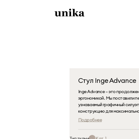
Стул Inge Advance
Inge Advance – это продолже
эргономикой. Мы поставили п
узнаваемый графичный силуэт
конструкцию для максимально
оставаясь верными эстетике чи
Подробнее
Тип ткани
Кат. 1