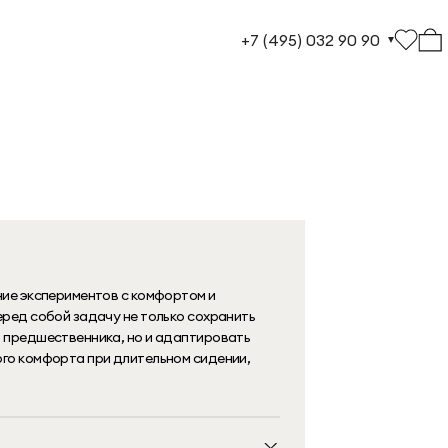
+7 (495) 032 90 90
ние экспериментов с комфортом и
еред собой задачу не только сохранить
 предшественника, но и адаптировать
го комфорта при длительном сидении,
стых линий и визуальной легкости...