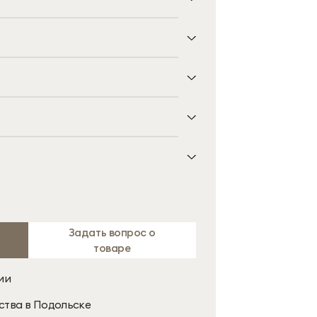
5
а
 см
Задать вопрос о
товаре
ии
ства в Подольске