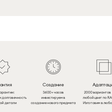
рантия
Создание
Адаптац
 гарантии:
3600+ часов
2000 вариантов 
и долговечность
инвестируем в
любой цвет по RA
ой детали
создание нового предмета
Изготовим в любо