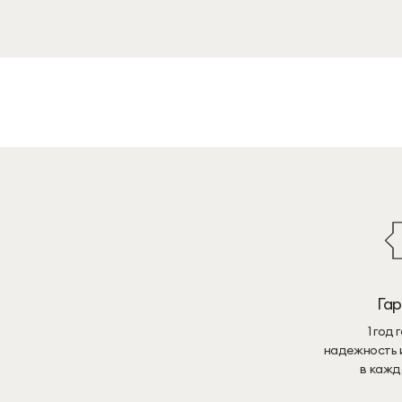
Га
1 год
надежность 
в кажд