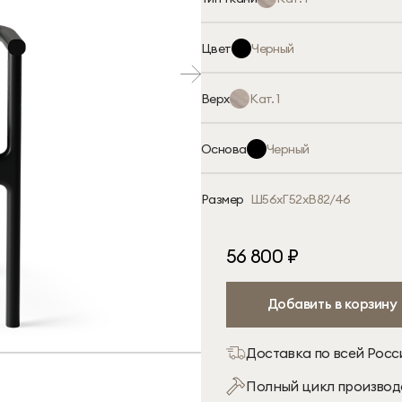
1
2
3
4
Цвет
Черный
1
2
Верх
Кат. 1
1
Основа
Черный
1
Размер
Ш56хГ52хВ82/46
Ширина
Глубина
Высот
56 800 ₽
56 см
×
52 см
×
82/46
Добавить в корзину
Доставка по всей Росс
Полный цикл производ