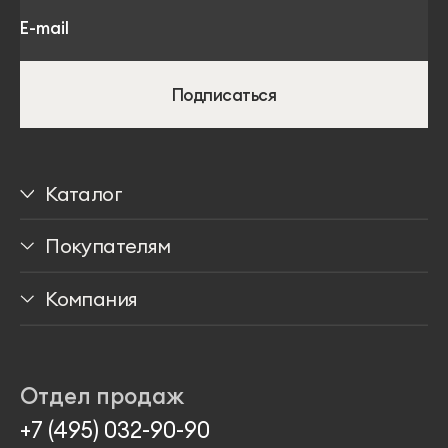
Подписаться
Каталог
Столы
Покупателям
Стулья
Доставка
Компания
Мягкая мебель
Способы оплаты
Медиа о нас
Хранение
Гарантии
Программа лояльности
Отдел продаж
Аксессуары
Проекты
+7 (495) 032-90-90