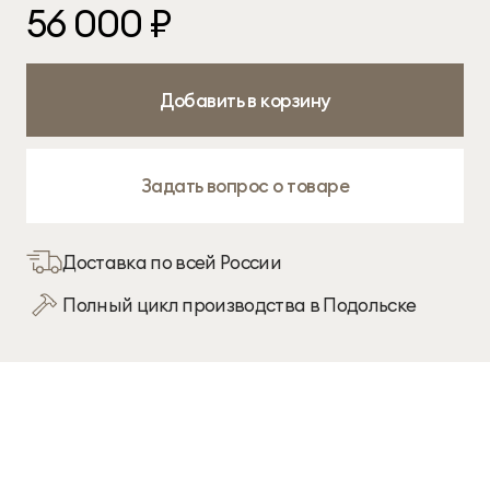
56 000 ₽
×
×
47 см
55 см
88 см
Добавить в корзину
Задать вопрос о товаре
Доставка по всей России
Полный цикл производства в Подольске