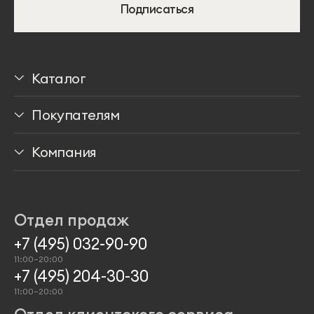
Подписаться
Каталог
Столы
Покупателям
Стулья
Доставка
Компания
Мягкая мебель
Способы оплаты
Медиа о нас
Хранение
Гарантии
Программа лояльности
Отдел продаж
Аксессуары
Проекты
+7 (495) 032-90-90
11:00–20:00
+7 (495) 204-30-30
11:00–20:00