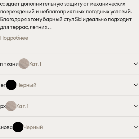
создает дополнительную защиту от механических
повреждений и неблагоприятных погодных условий.
Благодаря этому барный стул Sid идеально подходит
для террас, летних ...
Подробнее
п ткани
Кат. 1
1
2
3
4
ет
Черный
1
5
рх
Кат. 1
1
снова
Черный