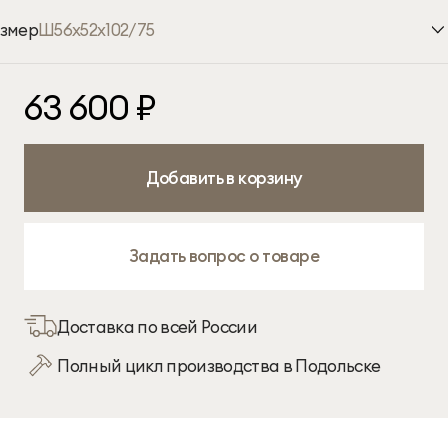
1
змер
Ш56х52х102/75
Ширина
Глубина
Высота
63 600 ₽
×
×
56 см
52 см
102 см
Добавить в корзину
Задать вопрос о товаре
Доставка по всей России
Полный цикл производства в Подольске