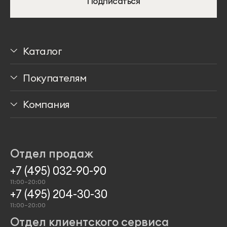
Подписаться
Каталог
Столы
Покупателям
Стулья
Доставка
Компания
Мягкая мебель
Способы оплаты
Медиа о нас
Хранение
Гарантии
Программа лояльности
Отдел продаж
Аксессуары
Проекты
+7 (495) 032-90-90
11:00–20:00
+7 (495) 204-30-30
11:00–20:00
Отдел клиентского сервиса