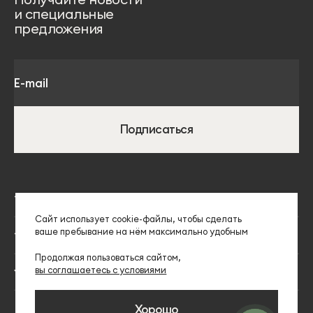
и специальные
предложения
Подписаться
Каталог
Сайт использует сооkіе-файлы, чтобы сделать
Столы
ваше пребывание на нём максимально удобным
Покупателям
Стулья
Продолжая пользоваться сайтом,
Доставка
Компания
вы соглашаетесь с условиями
Мягкая мебель
Способы оплаты
Медиа о нас
Хорошо