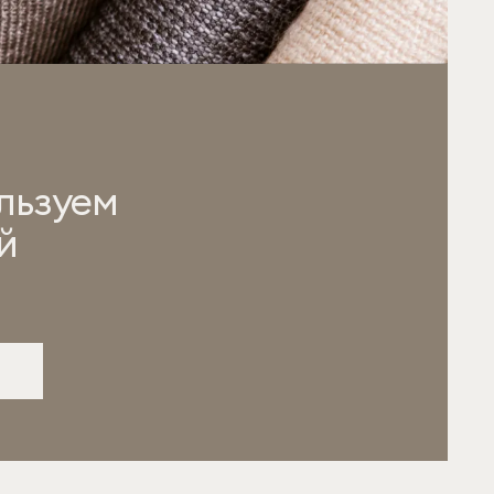
льзуем
й