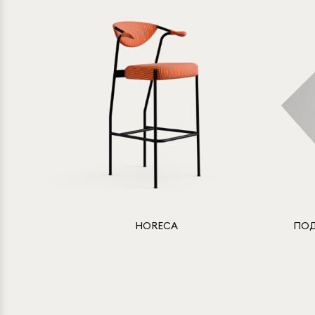
HORECA
ПОД