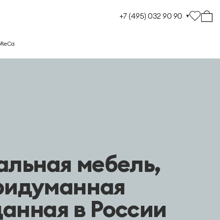
+7 (495) 032 90 90
oReCa
альная мебель,
ридуманная
данная в России