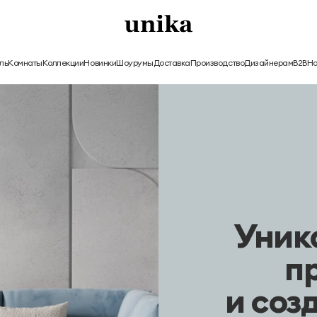
ль
Комнаты
Коллекции
Новинки
Шоурумы
Доставка
Производство
Дизайнерам
B2B
H
Уник
п
и соз